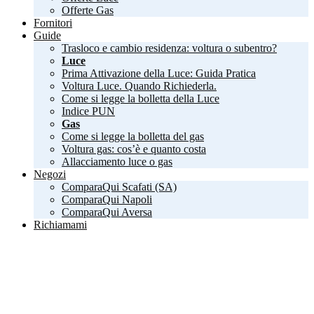
Offerte Gas
Fornitori
Guide
Trasloco e cambio residenza: voltura o subentro?
Luce
Prima Attivazione della Luce: Guida Pratica
Voltura Luce. Quando Richiederla.
Come si legge la bolletta della Luce
Indice PUN
Gas
Come si legge la bolletta del gas
Voltura gas: cos’è e quanto costa
Allacciamento luce o gas
Negozi
ComparaQui Scafati (SA)
ComparaQui Napoli
ComparaQui Aversa
Richiamami